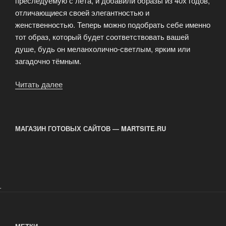
преследуемую с лета, и добавили образы из 40х годов,
отличающиеся своей элегантностью и
женственностью. Теперь можно подобрать себе именно
тот образ, который будет соответствовать вашей
душе, будь он меланхолично-светлым, ярким или
загадочно тёмным.
Читать далее
«Модные
тенденции
к
Осени»
МАГАЗИН ГОТОВЫХ САЙТОВ — MARTSITE.RU
.