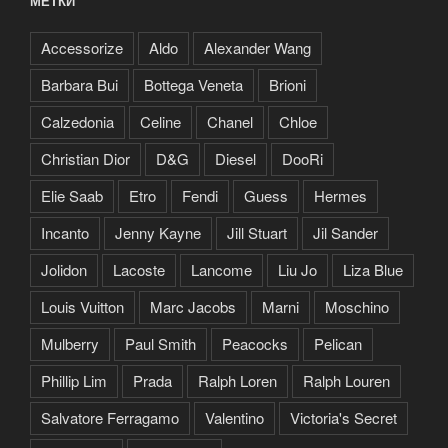
МЕТКИ
Accessorize
Aldo
Alexander Wang
Barbara Bui
Bottega Veneta
Brioni
Calzedonia
Celine
Chanel
Chloe
Christian Dior
D&G
Diesel
DooRi
Elie Saab
Etro
Fendi
Guess
Hermes
Incanto
Jenny Kayne
Jill Stuart
Jil Sander
Jolidon
Lacoste
Lancome
Liu Jo
Liza Blue
Louis Vuitton
Marc Jacobs
Marni
Moschino
Mulberry
Paul Smith
Peacocks
Pelican
Phillip Lim
Prada
Ralph Loren
Ralph Louren
Salvatore Ferragamo
Valentino
Victoria's Secret