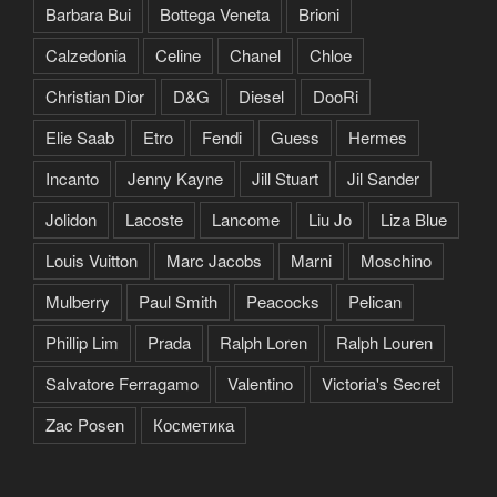
Barbara Bui
Bottega Veneta
Brioni
Calzedonia
Celine
Chanel
Chloe
Christian Dior
D&G
Diesel
DooRi
Elie Saab
Etro
Fendi
Guess
Hermes
Incanto
Jenny Kayne
Jill Stuart
Jil Sander
Jolidon
Lacoste
Lancome
Liu Jo
Liza Blue
Louis Vuitton
Marc Jacobs
Marni
Moschino
Mulberry
Paul Smith
Peacocks
Pelican
Phillip Lim
Prada
Ralph Loren
Ralph Louren
Salvatore Ferragamo
Valentino
Victoria's Secret
Zac Posen
Косметика