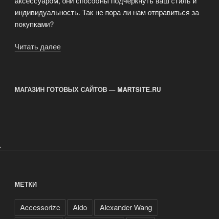
аксессуаром, они способны подчеркнуть ваш стиль и
индивидуальность. Так не пора ли нам отправиться за
покупками?
Читать далее
«Выбор
колготок»
МАГАЗИН ГОТОВЫХ САЙТОВ — MARTSITE.RU
.
МЕТКИ
Accessorize
Aldo
Alexander Wang