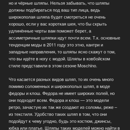
но и чёрные шляпы. Нельзя забывать, что шляпы
должны подбираться под ваш тип лица, ведь
широкополая шляпа будет смотреться не очень
хорошо, если у вас короткая шея, что бы скрыть
удлинённые черты вам поможет берет, а
ассиметричные шляпки идут почти всем. Т.к. основные
тенденции моды в 2011 году это этно, кантри и
западные направления, то шляпы ясно скажут о том,
что вы идёте в ногу с модой. Шляпы в ковбойском
стиле представили в этом сезоне Moschino.
Что касается разных видов шляп, то их очень много
помимо соломенных и широкополых шляп, в моде
федоры и клош. Федора не имеет широких полей, но
они подходят всем. Федора и клош — это модели
ретро, зачастую их так же создают из соломы, реже –
из текстиля. Удобство таких шляп в том, что они
подойдут к чему угодно, будь это костюм, джинсы,
юбка или платье. Шляпы таких моделей можно найти в