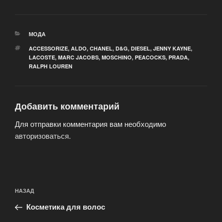
РУБРИКИ
МОДА
МЕТКИ
ACCESSORIZE
,
ALDO
,
CHANEL
,
D&G
,
DIESEL
,
JENNY KAYNE
,
LACOSTE
,
MARC JACOBS
,
MOSCHINO
,
PEACOCKS
,
PRADA
,
RALPH LOUREN
Добавить комментарий
Для отправки комментария вам необходимо
авторизоваться
.
Навигация
Предыдущая
НАЗАД
по
запись:
записям
Косметика для волос