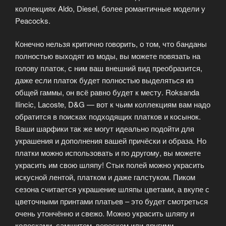
коллекциях Aldo, Diesel, более романтичные модели у
Peacocks.
Конечно нельзя критично говорить, о том, что банданы
полностью выходят из моды, вы можете повязать на
голову платок, с ним ваш внешний вид преобразится,
даже если платок будет полностью выделяться из
общей гаммы, он всё равно будет к месту. Roksanda
Ilincic, Lacoste, D&G — вот к чьим коллекциям вам надо
обратится в поисках подходящих платков и косынок.
Ваши шарфики так же могут идеально подойти для
украшения и дополнения вашей причёски и образа. Но
платки можно использовать и по другому, вы можете
украсить им свою шляпу! Стык полей можно украсить
искусной лентой, платком и даже галстуком. Пиком
сезона считается украшение шляпы цветами, а вкупе с
цветочными принтами платьев – это будет смотреться
очень утончённо и свежо. Можно украсить шляпу и
колосками, самшитом, вереском или другими