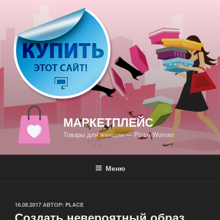
Перейти
к
содержимому
МАРКЕТПЛЕЙС
Товары для женщин — Place Woman
Меню
ОПУБЛИКОВАНО
16.08.2017
АВТОР:
PLACE
Создать невероятный образ