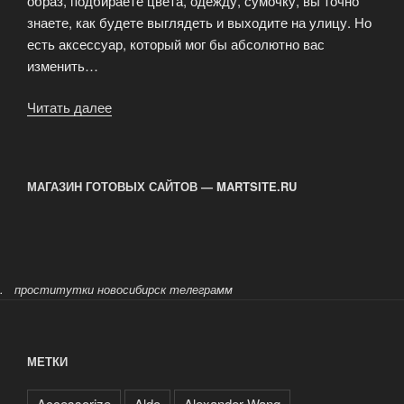
образ, подбираете цвета, одежду, сумочку, вы точно
знаете, как будете выглядеть и выходите на улицу. Но
есть аксессуар, который мог бы абсолютно вас
изменить…
Читать далее
«Создать
невероятный
образ
легко
МАГАЗИН ГОТОВЫХ САЙТОВ — MARTSITE.RU
с
помощью
шляпки»
.
проститутки новосибирск телеграмм
МЕТКИ
Accessorize
Aldo
Alexander Wang