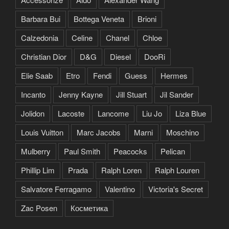
Barbara Bui
Bottega Veneta
Brioni
Calzedonia
Celine
Chanel
Chloe
Christian Dior
D&G
Diesel
DooRi
Elie Saab
Etro
Fendi
Guess
Hermes
Incanto
Jenny Kayne
Jill Stuart
Jil Sander
Jolidon
Lacoste
Lancome
Liu Jo
Liza Blue
Louis Vuitton
Marc Jacobs
Marni
Moschino
Mulberry
Paul Smith
Peacocks
Pelican
Phillip Lim
Prada
Ralph Loren
Ralph Louren
Salvatore Ferragamo
Valentino
Victoria's Secret
Zac Posen
Косметика