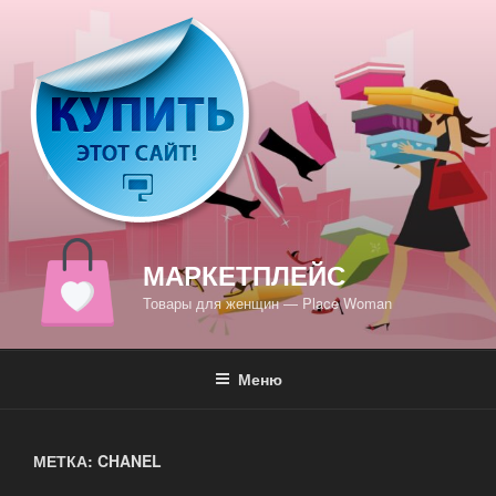
Перейти
к
содержимому
МАРКЕТПЛЕЙС
Товары для женщин — Place Woman
Меню
МЕТКА: CHANEL