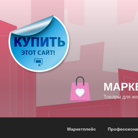
Перейти
к
содержимому
МАРК
Товары для ж
Маркетплейс
Профессиона