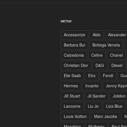
МЕТКИ
Accessorize
Aldo
Alexander
Barbara Bui
Bottega Veneta
Calzedonia
Celine
Chanel
Christian Dior
D&G
Diesel
Elie Saab
Etro
Fendi
Gu
Hermes
Incanto
Jenny Kay
Jill Stuart
Jil Sander
Jolidon
Lancome
Liu Jo
Liza Blue
Louis Vuitton
Marc Jacobs
M
Moschino
Mulberry
Paul Sm