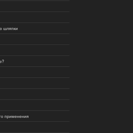
ью шляпки
е?
го применения