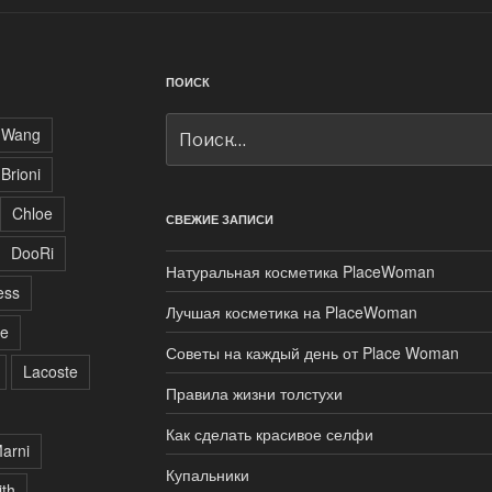
ПОИСК
Искать:
 Wang
Brioni
Chloe
СВЕЖИЕ ЗАПИСИ
DooRi
Натуральная косметика PlaceWoman
ess
Лучшая косметика на PlaceWoman
ne
Советы на каждый день от Place Woman
Lacoste
Правила жизни толстухи
Как сделать красивое селфи
arni
Купальники
ith