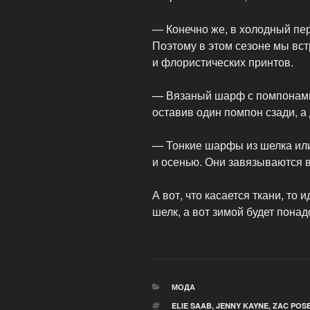
— Конечно же, в холодный пер
Поэтому в этом сезоне мы вс
и флористических принтов.
— Вязаный шарф с помпонами.
оставив один помпон сзади, а
— Тонкие шарфы из шелка или
и осенью. Они завязываются в
А вот, что касается ткани, то
шелк, а вот зимой будет пона
РУБРИКИ
МОДА
МЕТКИ
ELIE SAAB
,
JENNY KAYNE
,
ZAC POS