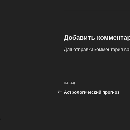
Добавить коммента
Для отправки комментария в
Навигация
Предыдущая
НАЗАД
по
запись:
Астрологический прогноз
записям
.