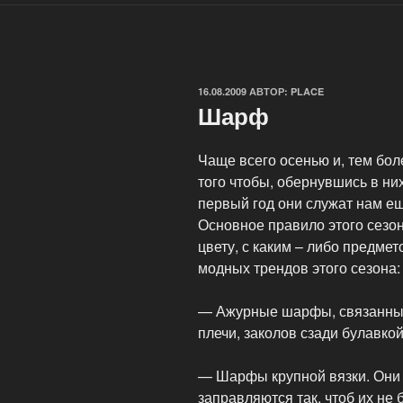
ОПУБЛИКОВАНО
16.08.2009
АВТОР:
PLACE
Шарф
Чаще всего осенью и, тем бо
того чтобы, обернувшись в них
первый год они служат нам е
Основное правило этого сезо
цвету, с каким – либо предме
модных трендов этого сезона:
— Ажурные шарфы, связанные
плечи, заколов сзади булавкой
— Шарфы крупной вязки. Они
заправляются так, чтоб их не 