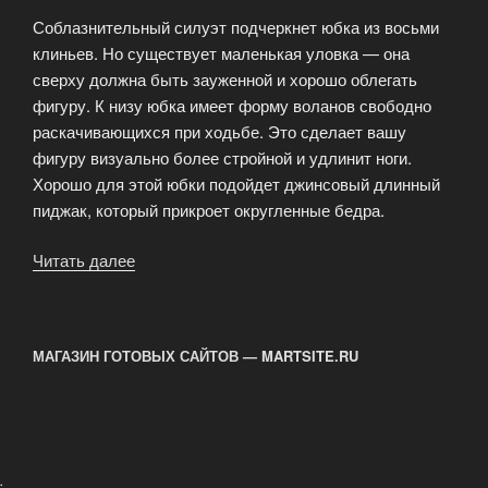
Соблазнительный силуэт подчеркнет юбка из восьми
клиньев. Но существует маленькая уловка — она
сверху должна быть зауженной и хорошо облегать
фигуру. К низу юбка имеет форму воланов свободно
раскачивающихся при ходьбе. Это сделает вашу
фигуру визуально более стройной и удлинит ноги.
Хорошо для этой юбки подойдет джинсовый длинный
пиджак, который прикроет округленные бедра.
Читать далее
«Модные
тенденции
для
шикарных
МАГАЗИН ГОТОВЫХ САЙТОВ — MARTSITE.RU
женщин»
.