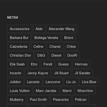
МЕТКИ
Accessorize
Aldo
Alexander Wang
Barbara Bui
Bottega Veneta
Brioni
Calzedonia
Celine
Chanel
Chloe
Christian Dior
D&G
Diesel
DooRi
Elie Saab
Etro
Fendi
Guess
Hermes
Incanto
Jenny Kayne
Jill Stuart
Jil Sander
Jolidon
Lacoste
Lancome
Liu Jo
Liza Blue
Louis Vuitton
Marc Jacobs
Marni
Moschino
Mulberry
Paul Smith
Peacocks
Pelican