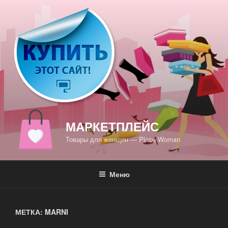
Перейти
к
содержимому
МАРКЕТПЛЕЙС
Товары для женщин — Place Woman
Меню
МЕТКА: MARNI