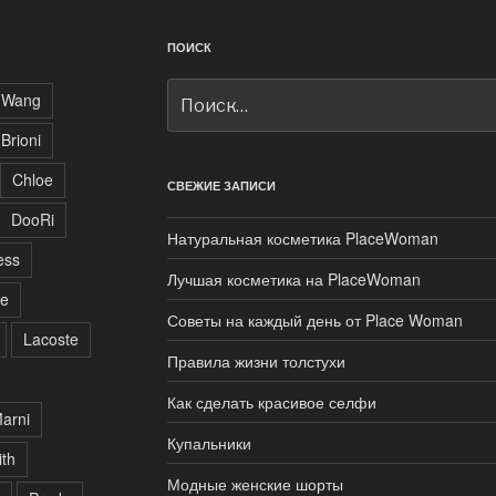
ПОИСК
Искать:
 Wang
Brioni
Chloe
СВЕЖИЕ ЗАПИСИ
DooRi
Натуральная косметика PlaceWoman
ess
Лучшая косметика на PlaceWoman
ne
Советы на каждый день от Place Woman
Lacoste
Правила жизни толстухи
Как сделать красивое селфи
arni
Купальники
ith
Модные женские шорты