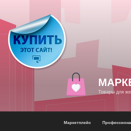
Перейти
к
содержимому
МАРК
Товары для ж
Маркетплейс
Профессиона