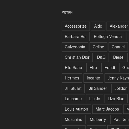
МЕТКИ
Accessorize
Aldo
Alexander
Barbara Bui
Bottega Veneta
Calzedonia
Celine
Chanel
Christian Dior
D&G
Diesel
Elie Saab
Etro
Fendi
Gu
Hermes
Incanto
Jenny Kay
Jill Stuart
Jil Sander
Jolidon
Lancome
Liu Jo
Liza Blue
Louis Vuitton
Marc Jacobs
M
Moschino
Mulberry
Paul Sm