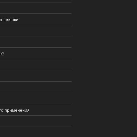
ью шляпки
е?
го применения