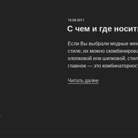
к
Осени»
ОПУБЛИКОВАНО
16.08.2011
С чем и где носи
Если Вы выбрали модные жен
стиле, их можно скомбинирова
хлопковой или шелковой, сти
главное — это комбинаторност
Читать далее
«С
чем
и
где
носить
.
шорты»