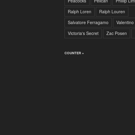
Peacocks
Pelican
Phillip Lim
Ralph Loren
Ralph Louren
Salvatore Ferragamo
Valentino
Victoria's Secret
Zac Posen
COUNTER +